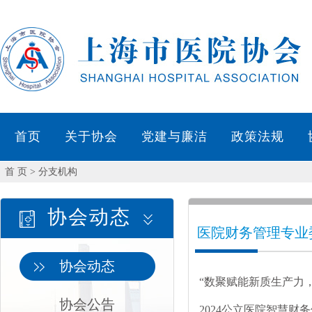
首 页
> 分支机构
协会动态
医院财务管理专业
协会动态
“数聚赋能新质生产力
协会公告
来”学术会议举行
2024公立医院智慧财